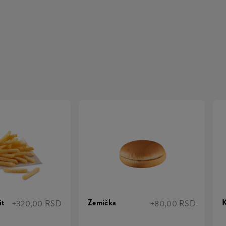
it
Zemička
K
+320,00 RSD
+80,00 RSD