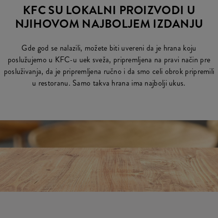
KFC SU LOKALNI PROIZVODI U
NJIHOVOM NAJBOLJEM IZDANJU
Gde god se nalazili, možete biti uvereni da je hrana koju
poslužujemo u KFC-u uek sveža, pripremljena na pravi način pre
posluživanja, da je pripremljena ručno i da smo celi obrok pripremili
u restoranu. Samo takva hrana ima najbolji ukus.