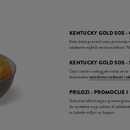
KENTUCKY GOLD SOS -
Kako biste proverili cenu proizvoda 
odaberite najbliži restoran klikom "N
KENTUCKY GOLD SOS - 
Opis i sastav svakog jela nalazi se n
dokumentu
nutritivne vrednosti i a
PRILOZI - PROMOCIJE I
Trenutne informacije o promocijama 
da navedete svoju adresu ili odaberete
su takođe vidljivi svi kuponi.