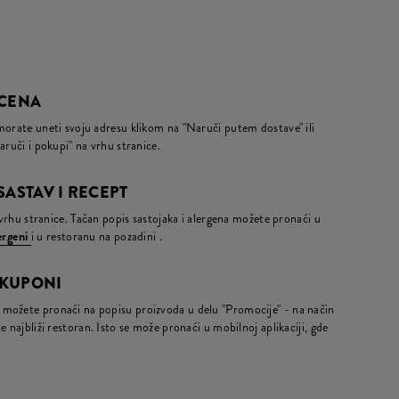
 CENA
morate uneti svoju adresu klikom na "Naruči putem dostave" ili
aruči i pokupi" na vrhu stranice.
SASTAV I RECEPT
a vrhu stranice. Tačan popis sastojaka i alergena možete pronaći u
lergeni
i u restoranu na pozadini .
 KUPONI
možete pronaći na popisu proizvoda u delu "Promocije" - na način
 najbliži restoran. Isto se može pronaći u mobilnoj aplikaciji, gde