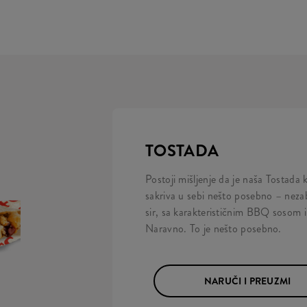
TOSTADA
Postoji mišljenje da je naša Tostada k
sakriva u sebi nešto posebno – neza
sir, sa karakterističnim BBQ sosom i 
Naravno. To je nešto posebno.
NARUČI I PREUZMI