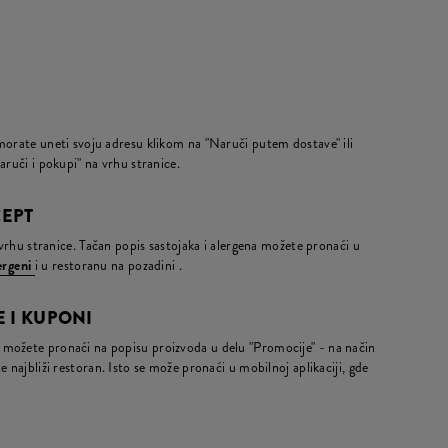
morate uneti svoju adresu klikom na "Naruči putem dostave" ili
aruči i pokupi" na vrhu stranice.
CEPT
a vrhu stranice. Tačan popis sastojaka i alergena možete pronaći u
lergeni
i u restoranu na pozadini .
 I KUPONI
možete pronaći na popisu proizvoda u delu "Promocije" - na način
 najbliži restoran. Isto se može pronaći u mobilnoj aplikaciji, gde