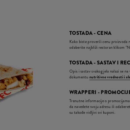
TOSTADA - CENA
Kako biste proverili cenu proizvoda 
odaberite najbliži restoran klikom "N
TOSTADA - SASTAV I RE
Opis i sastav svakog jela nalazi se n
dokumentu
nutritivne vrednosti i a
WRAPPERI - PROMOCIJE
Trenutne informacije o promocijama 
da navedete svoju adresu ili odaberete
su takođe vidljivi svi kuponi.