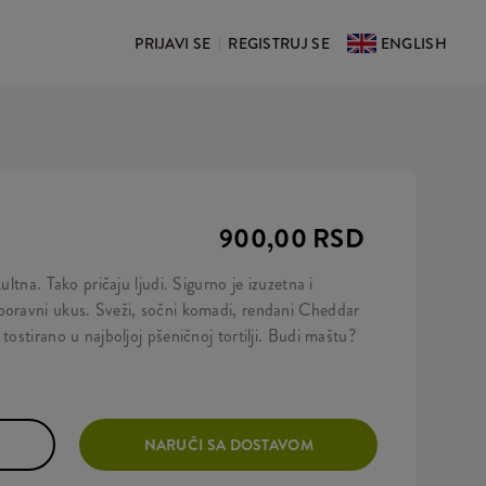
PRIJAVI SE
REGISTRUJ SE
ENGLISH
|
900,00 RSD
ultna. Tako pričaju ljudi. Sigurno je izuzetna i
boravni ukus. Sveži, sočni komadi, rendani Cheddar
tostirano u najboljoj pšeničnoj tortilji. Budi maštu?
NARUČI SA DOSTAVOM