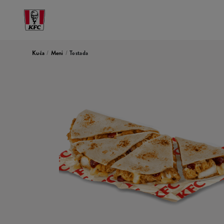
Kuća
/
Meni
/
Tostada