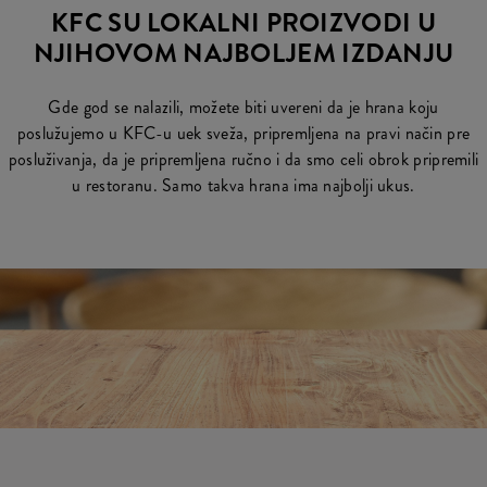
KFC SU LOKALNI PROIZVODI U
NJIHOVOM NAJBOLJEM IZDANJU
Gde god se nalazili, možete biti uvereni da je hrana koju
poslužujemo u KFC-u uek sveža, pripremljena na pravi način pre
posluživanja, da je pripremljena ručno i da smo celi obrok pripremili
u restoranu. Samo takva hrana ima najbolji ukus.