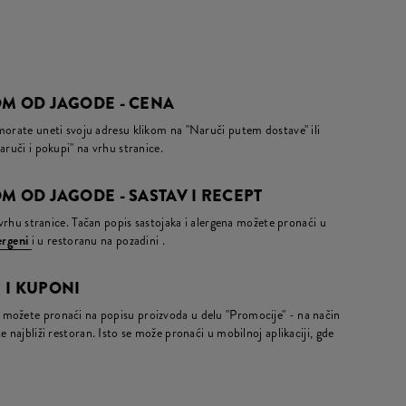
OM OD JAGODE - CENA
morate uneti svoju adresu klikom na "Naruči putem dostave" ili
aruči i pokupi" na vrhu stranice.
M OD JAGODE - SASTAV I RECEPT
a vrhu stranice. Tačan popis sastojaka i alergena možete pronaći u
lergeni
i u restoranu na pozadini .
 I KUPONI
možete pronaći na popisu proizvoda u delu "Promocije" - na način
 najbliži restoran. Isto se može pronaći u mobilnoj aplikaciji, gde