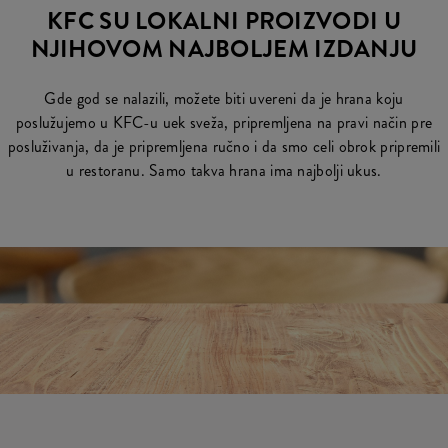
KFC SU LOKALNI PROIZVODI U
NJIHOVOM NAJBOLJEM IZDANJU
Gde god se nalazili, možete biti uvereni da je hrana koju
poslužujemo u KFC-u uek sveža, pripremljena na pravi način pre
posluživanja, da je pripremljena ručno i da smo celi obrok pripremili
u restoranu. Samo takva hrana ima najbolji ukus.