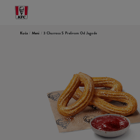
Kuća
/
Meni
/
3 Churrosa S Prelivom Od Jagode