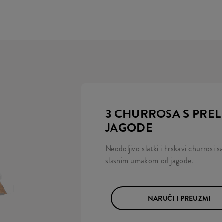
3 CHURROSA S PRE
JAGODE
Neodoljivo slatki i hrskavi churrosi
slasnim umakom od jagode.
NARUČI I PREUZMI