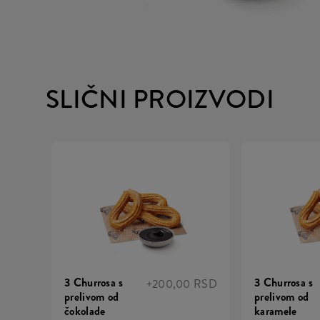
SLIČNI PROIZVODI
3 Churrosa s
3 Churrosa s
+200,00 RSD
prelivom od
prelivom od
čokolade
karamele