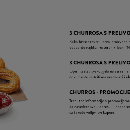
3 CHURROSA S PRELIV
Kako biste proverili cenu proizvoda 
odaberite najbliži restoran klikom "N
3 CHURROSA S PRELIVO
Opis i sastav svakog jela nalazi se n
dokumentu
nutritivne vrednosti i a
CHURROS - PROMOCIJE
Trenutne informacije o promocijama 
da navedete svoju adresu ili odaberete
su takođe vidljivi svi kuponi.