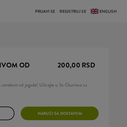
PRIJAVI SE
REGISTRUJ SE
ENGLISH
|
LIVOM OD
200,00 RSD
 sa umakom od jagode! Uživajte u 3x Churrosa sa
NARUČI SA DOSTAVOM