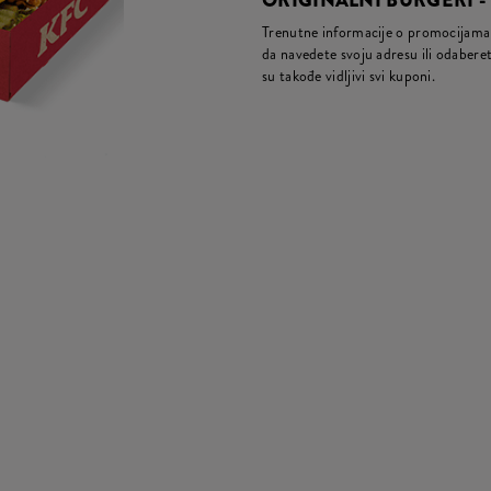
ORIGINALNI BURGERI -
Trenutne informacije o promocijama 
da navedete svoju adresu ili odaberete
su takođe vidljivi svi kuponi.