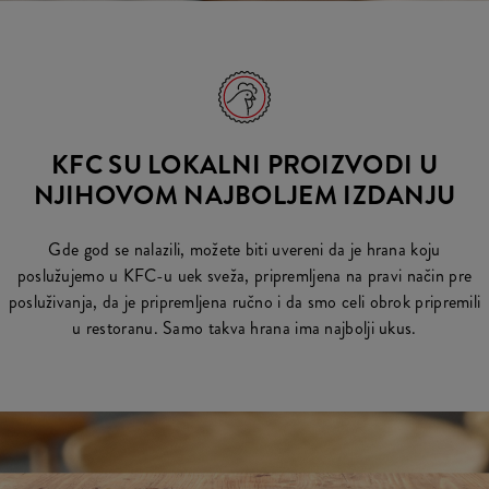
KFC SU LOKALNI PROIZVODI U
NJIHOVOM NAJBOLJEM IZDANJU
Gde god se nalazili, možete biti uvereni da je hrana koju
poslužujemo u KFC-u uek sveža, pripremljena na pravi način pre
posluživanja, da je pripremljena ručno i da smo celi obrok pripremili
u restoranu. Samo takva hrana ima najbolji ukus.