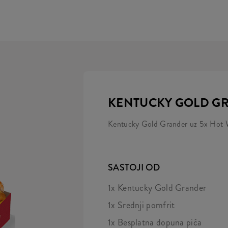
KENTUCKY GOLD G
Kentucky Gold Grander uz 5x Hot Win
SASTOJI OD
1x Kentucky Gold Grander
1x Srednji pomfrit
1x Besplatna dopuna pića