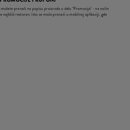
 PROMOCIJE I KUPONI
možete pronaći na popisu proizvoda u delu "Promocije" - na način
 najbliži restoran. Isto se može pronaći u mobilnoj aplikaciji, gde