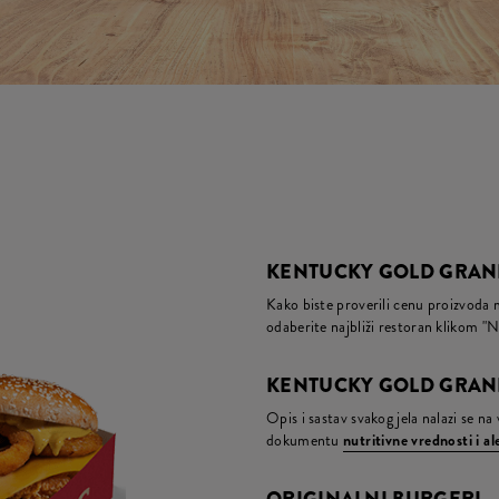
KENTUCKY GOLD GRAND
Kako biste proverili cenu proizvoda 
odaberite najbliži restoran klikom "N
KENTUCKY GOLD GRANDE
Opis i sastav svakog jela nalazi se n
dokumentu
nutritivne vrednosti i a