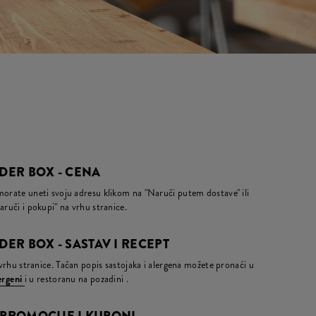
ER BOX - CENA
morate uneti svoju adresu klikom na "Naruči putem dostave" ili
aruči i pokupi" na vrhu stranice.
R BOX - SASTAV I RECEPT
a vrhu stranice. Tačan popis sastojaka i alergena možete pronaći u
lergeni
i u restoranu na pozadini .